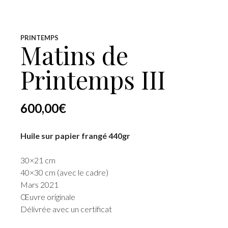
PRINTEMPS
Matins de
Printemps III
600,00
€
Huile sur papier frangé 440gr
30×21 cm
40×30 cm (avec le cadre)
Mars 2021
Œuvre originale
Délivrée avec un certificat